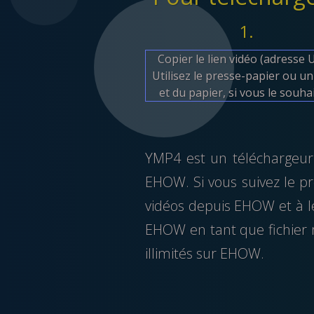
1.
Copier le lien vidéo (adresse 
Utilisez le presse-papier ou un
et du papier, si vous le souha
YMP4 est un téléchargeur 
EHOW. Si vous suivez le p
vidéos depuis EHOW et à le
EHOW en tant que fichier m
illimités sur EHOW.