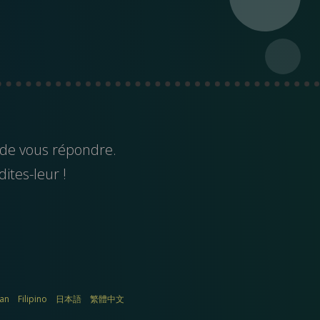
 de vous répondre.
dites-leur !
ian
Filipino
日本語
繁體中文