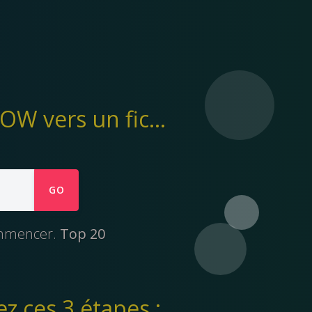
Ymp4 permet de télécharger des vidéos de EHOW vers un fichier mp4
GO
ommencer.
Top 20
z ces 3 étapes :