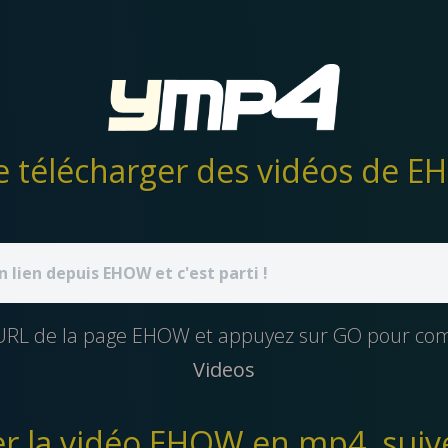
e URL de la page EHOW et appuyez sur GO pour c
Videos
r la vidéo EHOW en mp4, suive