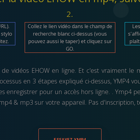
2.
URL).
Collez le lien vidéo dans le champ de
Les
 stylo
recherche blanc ci-dessus (vous
s'aff
itez.
pouvez aussi le taper) et cliquez sur
plaî
GO.
de vidéos EHOW en ligne. Et c'est vraiment le m
rocessus en 3 étapes expliqué ci-dessus, YMP4 vou
s enregistrer pour un accès hors ligne. . Ymp4 pe
p4 & mp3 sur votre appareil. Pas d'inscription, 
ESSAYEZ YMP4