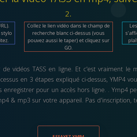
2.
URL).
Collez le lien vidéo dans le champ de
Les
 stylo
recherche blanc ci-dessus (vous
s'aff
itez.
pouvez aussi le taper) et cliquez sur
pla
GO.
de vidéos TASS en ligne. Et c'est vraiment le m
rocessus en 3 étapes expliqué ci-dessus, YMP4 vou
s enregistrer pour un accès hors ligne. . Ymp4 pe
p4 & mp3 sur votre appareil. Pas d'inscription, 
ESSAYEZ YMP4