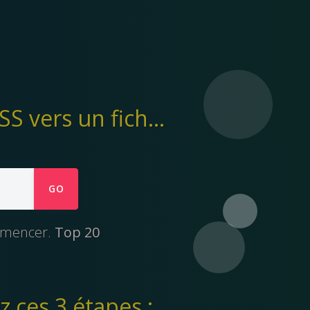
Ymp4 permet de télécharger des vidéos de TASS vers un fichier mp4
GO
ommencer.
Top 20
 ces 3 étapes :