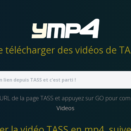
e URL de la page TASS et appuyez sur GO pour c
Videos
er la vidéo TASS en mp4, suivez