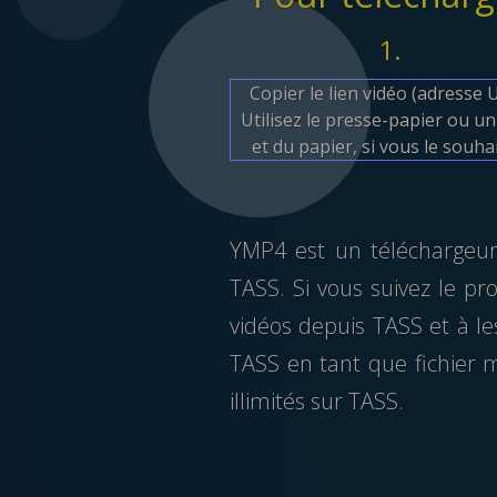
1.
Copier le lien vidéo (adresse 
Utilisez le presse-papier ou un
et du papier, si vous le souha
YMP4 est un téléchargeur 
TASS. Si vous suivez le p
vidéos depuis TASS et à le
TASS en tant que fichier m
illimités sur TASS.