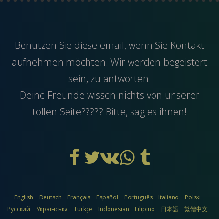
Benutzen Sie diese
email
, wenn Sie Kontakt
aufnehmen möchten. Wir werden begeistert
sein, zu antworten.
Deine Freunde wissen nichts von unserer
tollen Seite????? Bitte, sag es ihnen!
English
Deutsch
Français
Español
Português
Italiano
Polski
Русский
Українська
Türkçe
Indonesian
Filipino
日本語
繁體中文