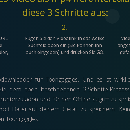
diese 3 Schritte aus:
2.
(URL-
Fügen Sie den Videolink in das weiße
Vid
ie
Suchfeld oben ein (Sie können ihn
angez
ier,
auch eingeben) und drücken Sie GO.
gefä
odownloader für Toongoggles. Und es ist wirkli
e dem oben beschriebenen 3-Schritte-Prozess 
runterzuladen und für den Offline-Zugriff zu spei
p3 Datei auf deinem Gerät zu speichern. Kein
n Toongoggles.