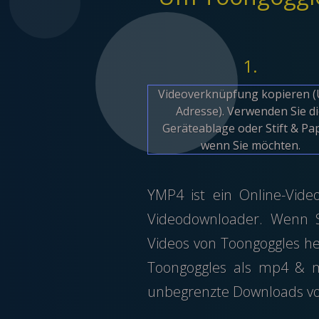
1.
Videoverknüpfung kopieren 
Adresse). Verwenden Sie d
Geräteablage oder Stift & Pap
wenn Sie möchten.
YMP4 ist ein Online-Vide
Videodownloader. Wenn Si
Videos von Toongoggles he
Toongoggles als mp4 & m
unbegrenzte Downloads vo