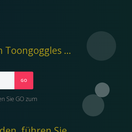
Ymp4 hilft beim Herunterladen von Videos von Toongoggles in eine mp4-Datei.
GO
ken Sie GO zum
den, führen Sie