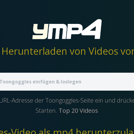
 URL-Adresse der Toongoggles-Seite ein und drüc
Starten.
Top 20 Videos
-Video als mp4 herunterzula