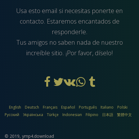
Usa esto
email
si necesitas ponerte en
contacto. Estaremos encantados de
responderle.
Tus amigos no saben nada de nuestro
increíble sitio. ¡Por favor, díselo!
English
Deutsch
Français
Español
Português
Italiano
Polski
Русский
Українська
Türkçe
Indonesian
Filipino
日本語
繁體中文
© 2019,
ymp4.download