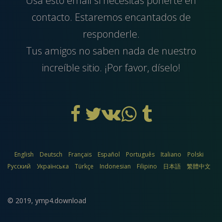
Usa esto
email
si necesitas ponerte en
contacto. Estaremos encantados de
responderle.
Tus amigos no saben nada de nuestro
increíble sitio. ¡Por favor, díselo!
English
Deutsch
Français
Español
Português
Italiano
Polski
Русский
Українська
Türkçe
Indonesian
Filipino
日本語
繁體中文
© 2019,
ymp4.download