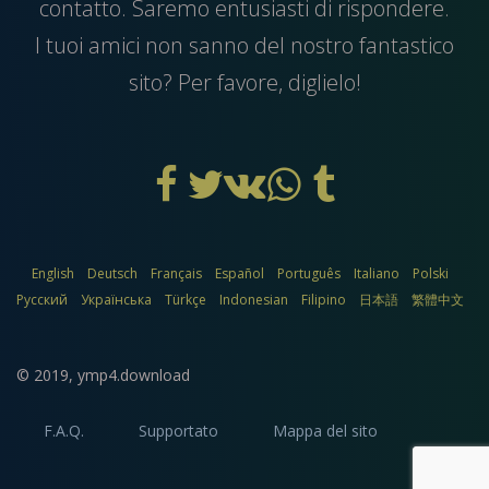
contatto. Saremo entusiasti di rispondere.
I tuoi amici non sanno del nostro fantastico
sito? Per favore, diglielo!
English
Deutsch
Français
Español
Português
Italiano
Polski
Русский
Українська
Türkçe
Indonesian
Filipino
日本語
繁體中文
© 2019,
ymp4.download
F.A.Q.
Supportato
Mappa del sito