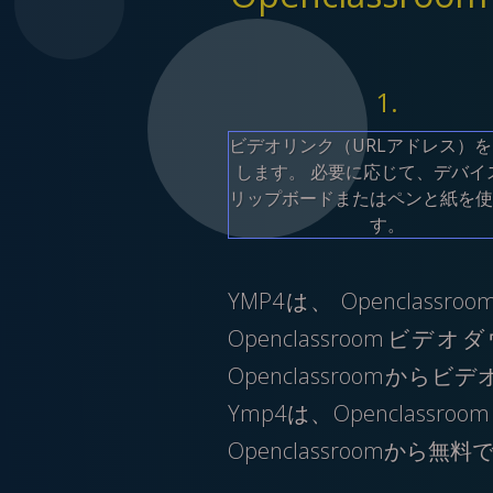
1.
ビデオリンク（URLアドレス）
します。 必要に応じて、デバイ
リップボードまたはペンと紙を使
す。
YMP4は、 Opencl
Openclassroom
Openclassroom
Ymp4は、Opencla
Openclassroomか