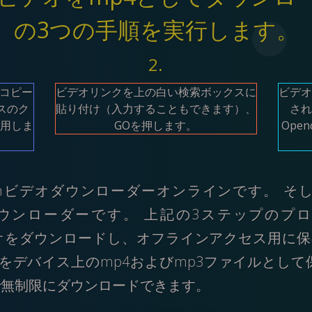
の3つの手順を実行します。
2.
をコピー
ビデオリンクを上の白い検索ボックスに
ビデオ
スのク
貼り付け（入力することもできます）、
され
用しま
GOを押します。
Ope
assroomビデオダウンローダーオンラインです。
ビデオダウンローダーです。 上記の3ステップのプ
からビデオをダウンロードし、オフラインアクセス用に
ssroomをデバイス上のmp4およびmp3ファイルと
ら無料で無制限にダウンロードできます。