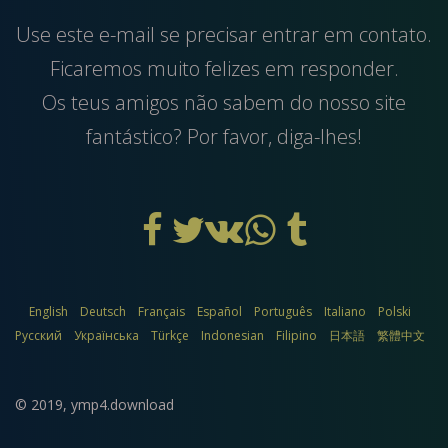
Use este
e-mail
se precisar entrar em contato.
Ficaremos muito felizes em responder.
Os teus amigos não sabem do nosso site
fantástico? Por favor, diga-lhes!
English
Deutsch
Français
Español
Português
Italiano
Polski
Русский
Українська
Türkçe
Indonesian
Filipino
日本語
繁體中文
© 2019,
ymp4.download