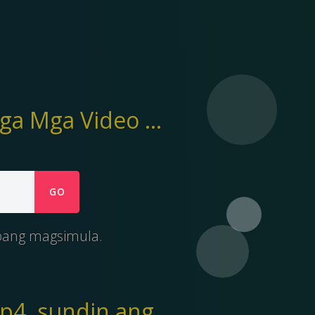
Tumutulong ang Ymp4 sa pag-download ng mga Mga Video mula sa Vidme hanggang mp4 file
GO
upang magsimula.
p4, sundin ang