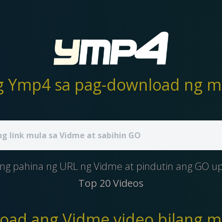
 ng pahina ng URL ng Vidme at pindutin ang GO 
Top 20 Videos
oad ang Vidme video bilang m