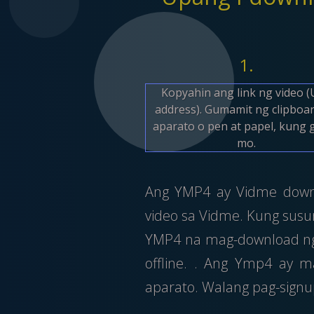
1.
Kopyahin ang link ng video 
address). Gumamit ng clipboa
aparato o pen at papel, kung 
mo.
Ang YMP4 ay Vidme downl
video sa Vidme. Kung susu
YMP4 na mag-download ng 
offline. . Ang Ymp4 ay 
aparato. Walang pag-signu