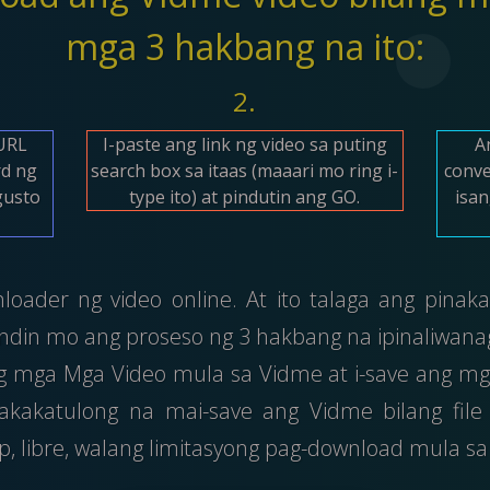
mga 3 hakbang na ito:
2.
(URL
I-paste ang link ng video sa puting
A
rd ng
search box sa itaas (maaari mo ring i-
conve
gusto
type ito) at pindutin ang GO.
isan
oader ng video online. At ito talaga ang pina
ndin mo ang proseso ng 3 hakbang na ipinaliwanag 
mga Mga Video mula sa Vidme at i-save ang mga 
makakatulong na mai-save ang Vidme bilang fil
p, libre, walang limitasyong pag-download mula s