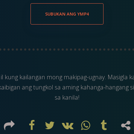
SUBUKAN ANG YMP4
il
kung kailangan mong makipag-ugnay. Masigla 
kaibigan ang tungkol sa aming kahanga-hangang sit
sa kanila!