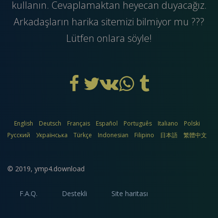
kullanın. Cevaplamaktan heyecan duyacağız.
Arkadaşların harika sitemizi bilmiyor mu ???
Lütfen onlara söyle!
English
Deutsch
Français
Español
Português
Italiano
Polski
Русский
Українська
Türkçe
Indonesian
Filipino
日本語
繁體中文
© 2019,
ymp4.download
F.A.Q.
Destekli
Site haritası