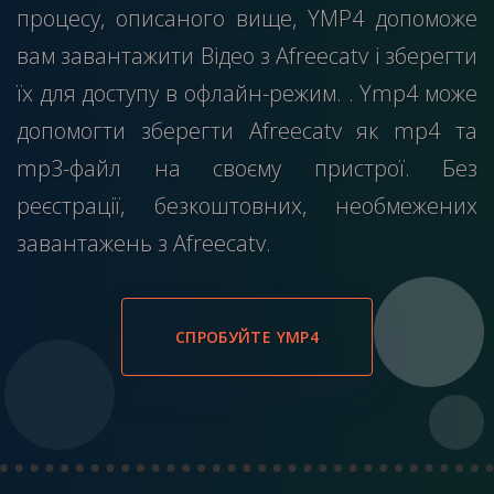
процесу, описаного вище, YMP4 допоможе
вам завантажити Відео з Afreecatv і зберегти
їх для доступу в офлайн-режим. . Ymp4 може
допомогти зберегти Afreecatv як mp4 та
mp3-файл на своєму пристрої. Без
реєстрації, безкоштовних, необмежених
завантажень з Afreecatv.
СПРОБУЙТЕ YMP4