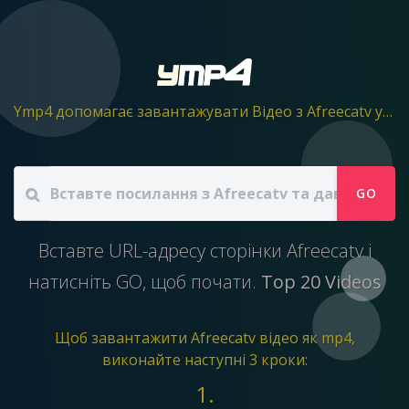
Ymp4 допомагає завантажувати Відео з Afreecatv у файл mp4
GO
Вставте URL-адресу сторінки Afreecatv і
натисніть GO, щоб почати.
Top 20 Videos
Щоб завантажити Afreecatv відео як mp4,
виконайте наступні 3 кроки:
1.