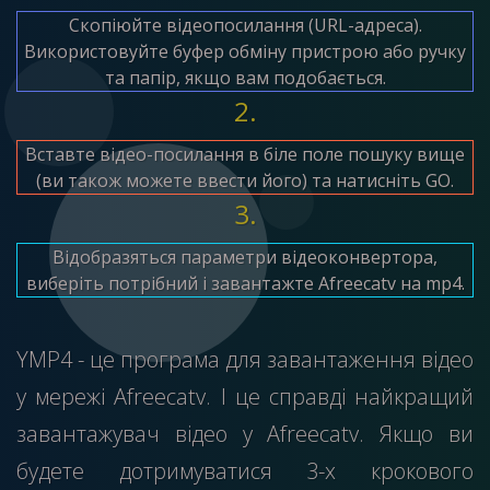
Скопіюйте відеопосилання (URL-адреса).
Використовуйте буфер обміну пристрою або ручку
та папір, якщо вам подобається.
2.
Вставте відео-посилання в біле поле пошуку вище
(ви також можете ввести його) та натисніть GO.
3.
Відобразяться параметри відеоконвертора,
виберіть потрібний і завантажте Afreecatv на mp4.
YMP4 - це програма для завантаження відео
у мережі Afreecatv. І це справді найкращий
завантажувач відео у Afreecatv. Якщо ви
будете дотримуватися 3-х крокового