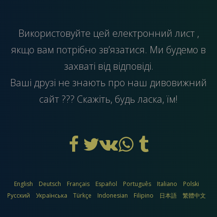
Використовуйте цей
електронний лист
,
якщо вам потрібно зв’язатися. Ми будемо в
захваті від відповіді.
Ваші друзі не знають про наш дивовижний
сайт ??? Скажіть, будь ласка, їм!
English
Deutsch
Français
Español
Português
Italiano
Polski
Русский
Українська
Türkçe
Indonesian
Filipino
日本語
繁體中文