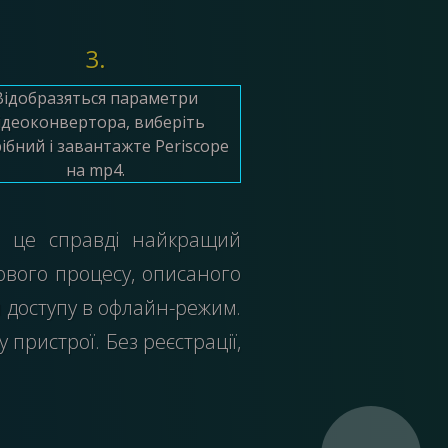
3.
Відобразяться параметри
ідеоконвертора, виберіть
ібний і завантажте Periscope
на mp4.
І це справді найкращий
кового процесу, описаного
я доступу в офлайн-режим.
пристрої. Без реєстрації,