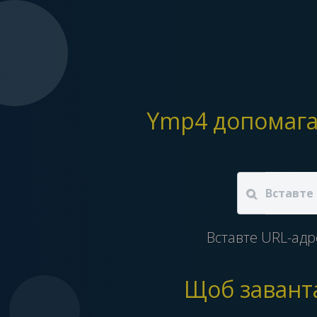
Вставте URL-адре
Щоб заванта