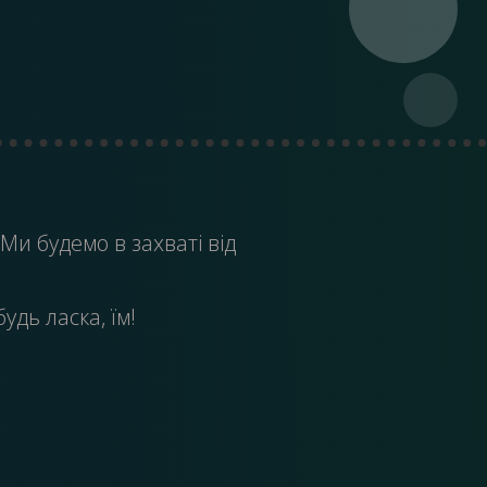
 Ми будемо в захваті від
удь ласка, їм!