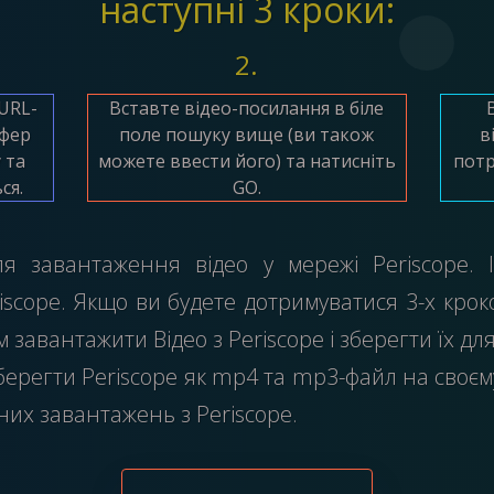
наступні 3 кроки:
2.
URL-
Вставте відео-посилання в біле
уфер
поле пошуку вище (ви також
в
 та
можете ввести його) та натисніть
потр
ся.
GO.
я завантаження відео у мережі Periscope. 
iscope. Якщо ви будете дотримуватися 3-х кро
завантажити Відео з Periscope і зберегти їх дл
ерегти Periscope як mp4 та mp3-файл на своєму 
их завантажень з Periscope.