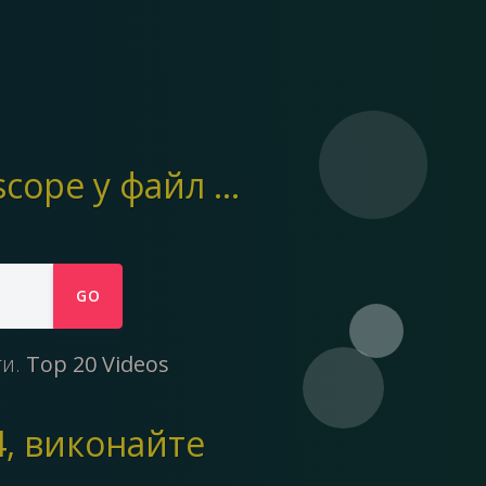
Ymp4 допомагає завантажувати Відео з Periscope у файл mp4
GO
ти.
Top 20 Videos
4, виконайте