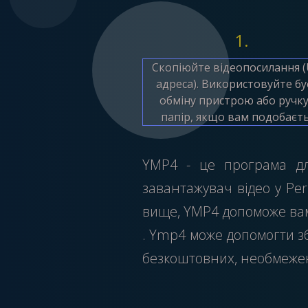
1.
Скопіюйте відеопосилання (
адреса). Використовуйте б
обміну пристрою або ручку
папір, якщо вам подобаєть
YMP4 - це програма дл
завантажувач відео у Per
вище, YMP4 допоможе вам 
. Ymp4 може допомогти зб
безкоштовних, необмежен