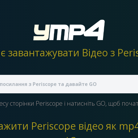
су сторінки Periscope і натисніть GO, щоб поча
жити Periscope відео як mp