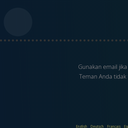
Gunakan
email
jik
Teman Anda tidak t
English
Deutsch
Français
Es