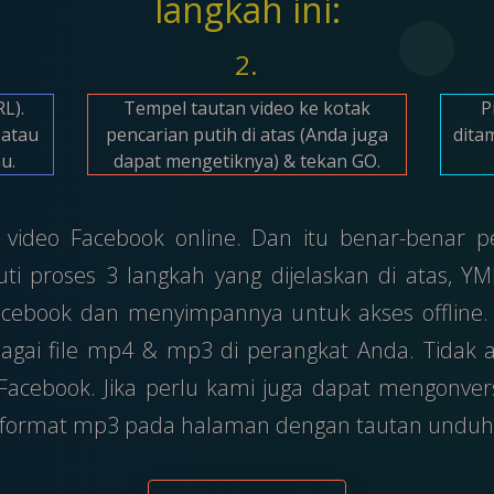
langkah ini:
2.
RL).
Tempel tautan video ke kotak
P
 atau
pencarian putih di atas (Anda juga
dita
u.
dapat mengetiknya) & tekan GO.
ideo Facebook online. Dan itu benar-benar 
kuti proses 3 langkah yang dijelaskan di atas
cebook dan menyimpannya untuk akses offlin
gai file mp4 & mp3 di perangkat Anda. Tidak 
ri Facebook. Jika perlu kami juga dapat mengonve
si format mp3 pada halaman dengan tautan unduh