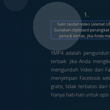
1.
Salin tautan video (alamat U
Gunakan clipboard perangkat
pena & kertas, jika Anda ma
YMP4 adalah pengunduh v
terbaik. Jika Anda mengi
mengunduh Video dari Fa
menyimpan Facebook seba
gratis, tidak terbatas da
Hanya hati-hati untuk op