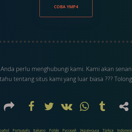
COBA YMP4
a Anda perlu menghubungi kami. Kami akan sena
ahu tentang situs kami yang luar biasa ??? Tolong
pañol
Português
Italiano
Polski
Русский
Українська
Türkçe
Indones