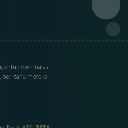
ng untuk membalas.
, beri tahu mereka!
ian
Filipino
日本語
繁體中文