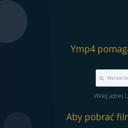
Ymp4 pomaga 
Wklej adres U
Aby pobrać fi