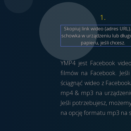
1.
Skopiuj link wideo (adres URL).
schowka w urządzeniu lub długo
papieru, jeśli chcesz.
YMP4 jest Facebook video
filmów na Facebook. Jeś
ściągnąć wideo z Facebooka
mp4 & mp3 na urządzeniu. 
Jeśli potrzebujesz, może
na opcję formatu mp3 na st