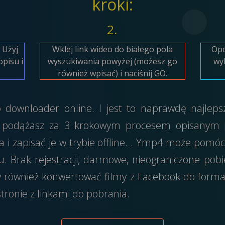
kroki:
2.
 Użyj
Wklej link wideo do białego pola
Opc
pisu i
wyszukiwania powyżej (możesz go
wyb
również wpisać) i naciśnij GO.
 downloader online. I jest to naprawdę najlep
li podążasz za 3 krokowym procesem opisanym
 i zapisać je w trybie offline. . Ymp4 może pomóc
Brak rejestracji, darmowe, nieograniczone pobi
my również konwertować filmy z Facebook do form
ronie z linkami do pobrania.