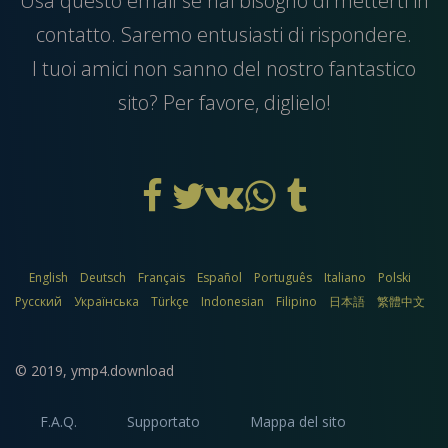
Usa questo
email
se hai bisogno di metterti in
contatto. Saremo entusiasti di rispondere.
I tuoi amici non sanno del nostro fantastico
sito? Per favore, diglielo!
English
Deutsch
Français
Español
Português
Italiano
Polski
Русский
Українська
Türkçe
Indonesian
Filipino
日本語
繁體中文
© 2019,
ymp4.download
F.A.Q.
Supportato
Mappa del sito