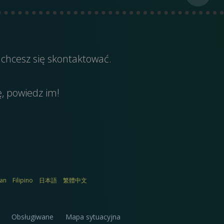
 chcesz się skontaktować.
ę, powiedz im!
ian
Filipino
日本語
繁體中文
Obsługiwane
Mapa sytuacyjna