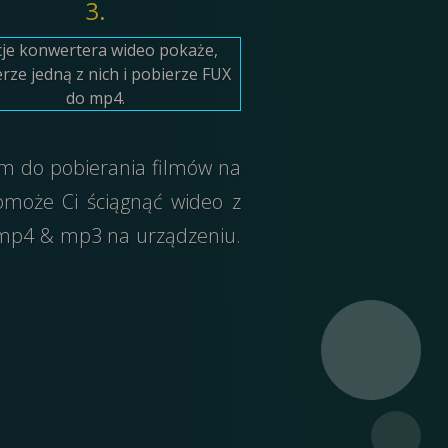
3.
je konwertera wideo pokaże,
rze jedną z nich i pobierze FUX
do mp4.
am do pobierania filmów na
może Ci ściągnąć wideo z
k mp4 & mp3 na urządzeniu.