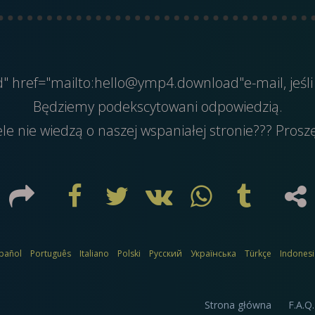
ed" href="mailto:hello@ymp4.download"e-mail, jeśli
Będziemy podekscytowani odpowiedzią.
ele nie wiedzą o naszej wspaniałej stronie??? Prosz
pañol
Português
Italiano
Polski
Русский
Українська
Türkçe
Indones
Strona główna
F.A.Q.