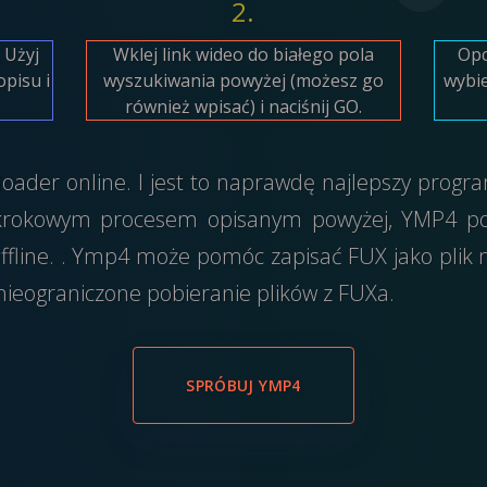
2.
 Użyj
Wklej link wideo do białego pola
Opc
pisu i
wyszukiwania powyżej (możesz go
wybie
również wpisać) i naciśnij GO.
oader online. I jest to naprawdę najlepszy progr
3 krokowym procesem opisanym powyżej, YMP4 po
e offline. . Ymp4 może pomóc zapisać FUX jako pli
 nieograniczone pobieranie plików z FUXa.
SPRÓBUJ YMP4