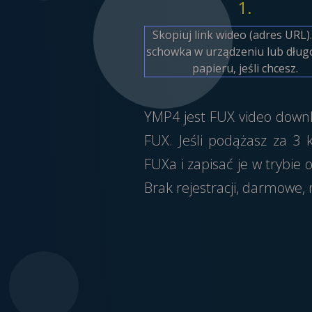
1.
Skopiuj link wideo (adres URL).
schowka w urządzeniu lub długo
papieru, jeśli chcesz.
YMP4 jest FUX video downl
FUX. Jeśli podążasz za 
FUXa i zapisać je w trybi
Brak rejestracji, darmowe,