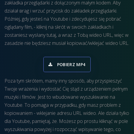
zakładka przeglądarki z dołączonym małym kodem. Aby
działał вrag i wrzuć przycisk do zakładek przeglądarki.
Później, gdy jesteś na Youtube i zdecydujesz się pobrać
oglądany film, - kliknij na skrót w swoich zakładkach i
zostaniesz wysłany tutaj, a wraz z Tobą wideo URL, więc w
zasadzie nie będziesz musiał kopiować/wklejać wideo URL.
POBIERZ MP4
Poza tym skrótem, mamy inny sposób, aby przyspieszyć
Twoje wrażenia i wydostać Cię stąd z urządzeniem pełnym
muzyki i filmów. Jest to wbudowane wyszukiwanie na
Youtube. To pomaga w przypadku, gdy masz problem z
kopiowaniem - wklejanie adresu URL wideo. Ale działa tylko
dla Youtube, pamiętaj, że. Możesz po prostu kliknąć w pole
wyszukiwania powyżej i rozpocząć wpisywanie tego, co