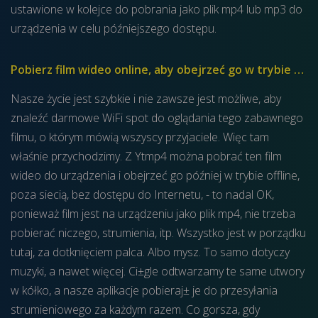
ustawione w kolejce do pobrania jako plik mp4 lub mp3 do
urządzenia w celu późniejszego dostępu.
Pobierz film wideo online, aby obejrzeć go w trybie offline.
Nasze życie jest szybkie i nie zawsze jest możliwe, aby
znaleźć darmowe WiFi spot do oglądania tego zabawnego
filmu, o którym mówią wszyscy przyjaciele. Więc tam
właśnie przychodzimy. Z Ytmp4 można pobrać ten film
wideo do urządzenia i obejrzeć go później w trybie offline,
poza siecią, bez dostępu do Internetu, - to nadal OK,
ponieważ film jest na urządzeniu jako plik mp4, nie trzeba
pobierać niczego, strumienia, itp. Wszystko jest w porządku
tutaj, za dotknięciem palca. Albo mysz. To samo dotyczy
muzyki, a nawet więcej. Ci±gle odtwarzamy te same utwory
w kółko, a nasze aplikacje pobieraj± je do przesyłania
strumieniowego za każdym razem. Co gorsza, gdy