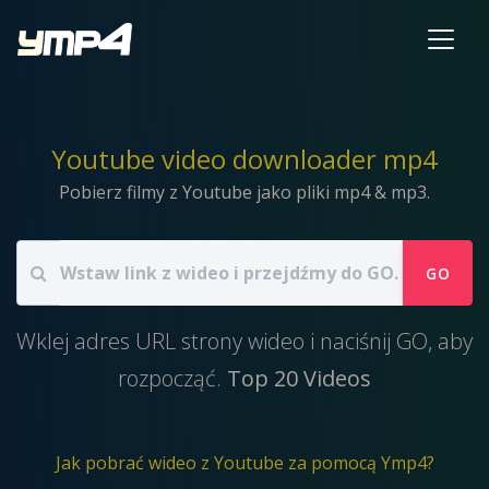
Youtube video downloader mp4
Pobierz filmy z Youtube jako pliki mp4 & mp3.
GO
Wklej adres URL strony wideo i naciśnij GO, aby
rozpocząć.
Top 20 Videos
Jak pobrać wideo z Youtube za pomocą Ymp4?