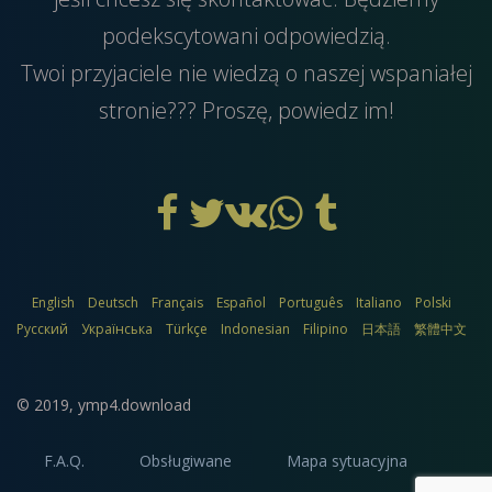
podekscytowani odpowiedzią.
Twoi przyjaciele nie wiedzą o naszej wspaniałej
stronie??? Proszę, powiedz im!
English
Deutsch
Français
Español
Português
Italiano
Polski
Русский
Українська
Türkçe
Indonesian
Filipino
日本語
繁體中文
© 2019,
ymp4.download
F.A.Q.
Obsługiwane
Mapa sytuacyjna