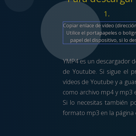
1.
Copiar enlace de vídeo (direcció
Utilice el portapapeles o bolíg
papel del dispositivo, si lo de
YMP4 es un descargador de
de Youtube. Si sigue el 
vídeos de Youtube y a gua
como archivo mp4 y mp3 en 
Si lo necesitas también 
formato mp3 en la página 