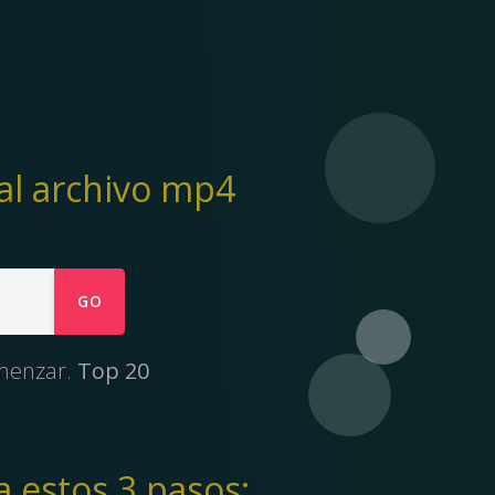
al archivo mp4
GO
omenzar.
Top 20
 estos 3 pasos: