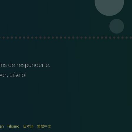
dos de responderle.
or, díselo!
ian
Filipino
日本語
繁體中文