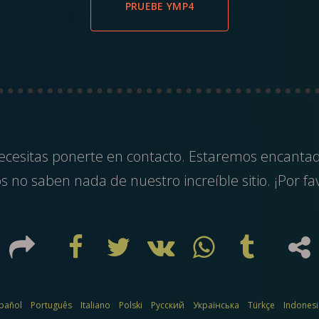
PRUEBE YMP4
ecesitas ponerte en contacto. Estaremos encanta
 no saben nada de nuestro increíble sitio. ¡Por fav
pañol
Português
Italiano
Polski
Русский
Українська
Türkçe
Indones